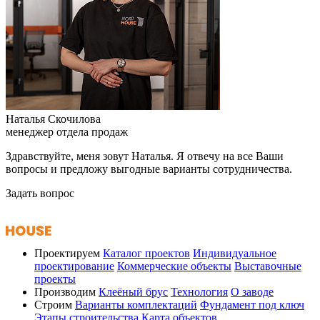
Наталья Скочилова
менеджер отдела продаж
Здравствуйте, меня зовут Наталья. Я отвечу на все Ваши
вопросы и предложу выгодные варианты сотрудничества.
Задать вопрос
Проектируем
Каталог проектов
Индивидуальное
проектирование
Коммерческие объекты
Выставочные
проекты
Производим
Клеёный брус
Технология
О заводе
Строим
Варианты комплектаций
Фундамент под ключ
Этапы строительства
Карта объектов